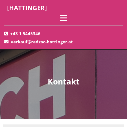
[
HATTINGER
]
+43 1 5445346

verkauf@redzac-hattinger.at

Kontakt