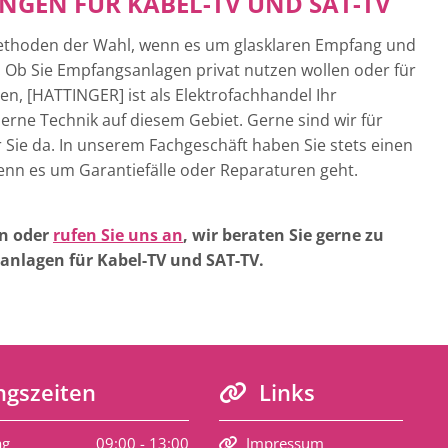
GEN FÜR KABEL-TV UND SAT-TV
Methoden der Wahl, wenn es um glasklaren Empfang und
t. Ob Sie Empfangsanlagen privat nutzen wollen oder für
n, [HATTINGER] ist als Elektrofachhandel Ihr
rne Technik auf diesem Gebiet. Gerne sind wir für
ür Sie da. In unserem Fachgeschäft haben Sie stets einen
enn es um Garantiefälle oder Reparaturen geht.
en oder
rufen Sie uns an
, wir beraten Sie gerne zu
nlagen für Kabel-TV und SAT-TV.
gszeiten
Links

ag
09:00 - 13:00
Impressum
