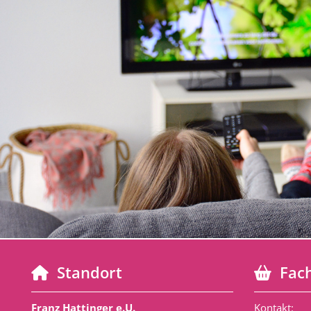
Standort
Fach


Franz Hattinger e.U.
Kontakt: