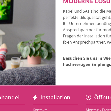
MODERNE LÖSUN
Kabel und SAT sind die 
perfekte Bildqualität geh
Ihr Unternehmen benötige
Ansprechpartner für mode
Fragen der Installation f
fixen Ansprechpartner, w
Besuchen Sie uns in Wi
hochwertigen Empfangsa
handel
Installation
Öffnun


Kontakt:
Montag - Freit